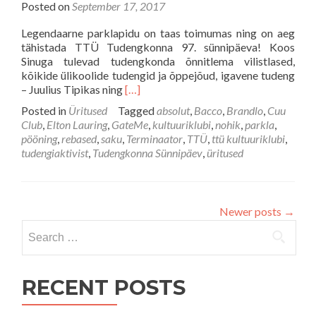
Posted on
September 17, 2017
Legendaarne parklapidu on taas toimumas ning on aeg
tähistada TTÜ Tudengkonna 97. sünnipäeva! Koos
Sinuga tulevad tudengkonda õnnitlema vilistlased,
kõikide ülikoolide tudengid ja õppejõud, igavene tudeng
Read
– Juulius Tipikas ning
[…]
more
Posted in
Üritused
Tagged
absolut
,
Bacco
,
Brandlo
,
Cuu
about
Club
,
Elton Lauring
,
GateMe
,
kultuuriklubi
,
nohik
,
parkla
,
[29.09]
pööning
,
rebased
,
saku
,
Terminaator
,
TTÜ
,
ttü kultuuriklubi
,
TTÜ
tudengiaktivist
,
Tudengkonna Sünnipäev
,
üritused
Tudengkonna
97.
sünnipäev
Newer posts
→
Search
for:
RECENT POSTS