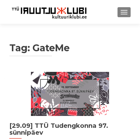
TOGGLE
Tag:
GateMe
Posts
navigation
[29.09] TTÜ Tudengkonna 97.
sünnipäev