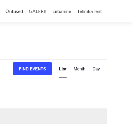
Skip
to
Üritused
GALERII
Liitumine
Tehnika rent
content
Event
FIND EVENTS
List
Month
Day
Views
Navigation