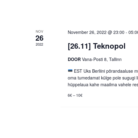
NOV
November 26, 2022 @ 23:00
-
05:0
26
[26.11] Teknopol
2022
DOOR
Vana-Posti 8, Tallinn
EST Uks Berliini põrandaaluse 
oma tumedamat külge pole sugugi li
hüppelaua kahe maailma vahele re
6€ – 10€